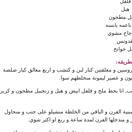
فلفل
هيل
يل مطحون
ناعمه يابسه
دجاج مشوي
قدونس
 جوانح
طريقه:
روسين و معلقتين كبار لبن و كتشب و اربع معالق كبار صلصة
ن و عصير ليمونة منخلطهم سوا.
, انا بحط ملح و فلفل ابيض و هيل و زنجبيل مطحون و كزبر
صينية الفرن و الباقي من الخلطة منشيلو على جنب و منحاول
و مندخلها الفرن لمدة ساعة و ربع او اكتر شوي.