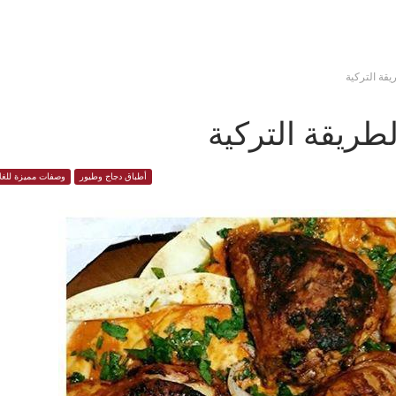
قة التركية
ريقة التركية
أطباق دجاج وطيور
وصفات مميزة للغل