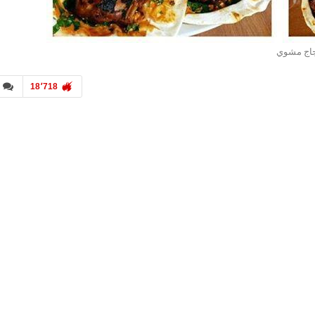
اج مشوي
18٬718