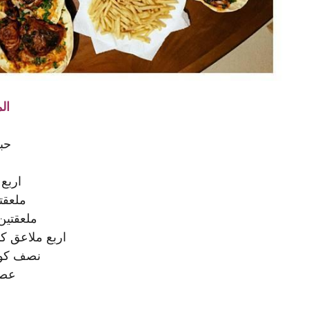
ال
حبه
اربع 
ملعقتي
ملعقتين
اربع ملاعق 
نصف كوب
عصي