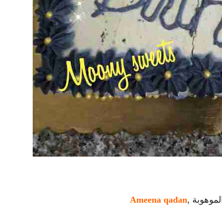
موهوبة ,
Ameena qadan