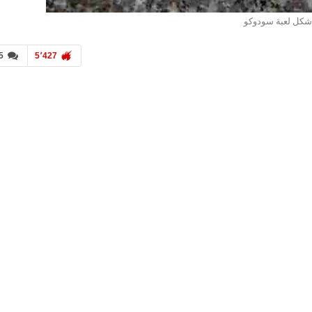
شكل لعبة سودوكو
5
5٬427