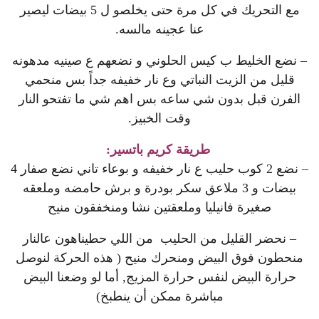
مع التحريك في كل مرة حتى يخلصو ل 5 بيضات ليصير
عنا عجينه مالسه.
– نضع الخليط ب كيس الحلوني و نضعهم ع صينيه مدهونه
قليل من الزيت النباتي وع نار خفيفه جداً بس منحمي
الفرن قبل بدون شي ساعه بس اهم شي ما تفتحو النار
وقت الخبيز.
طريقة كريم باتسير:
– نضع 2 كوب حليب ع نار خفيفه و بوعاء تاني نضع صفار 4
بيضات و 3 ملاعق سكر بودرة و برش حامضه وملعقه
صغيرة فانيليا وملعقتين نشا ومنخفقون منيح
–
نحضر القليل من الحليب
من اللي حطيناهون عالنار
منحطون فوق البيض ومنحرك منيح ( هذه الحركة لنوصل
حرارة البيض لنفس حرارة المزيج, أما لو وضعنا البيض
مباشرة ممكن أن ينطبخ)