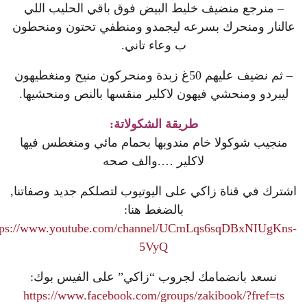
– منرجع منضيف خليط البيض فوق باقي الحليب اللي
عالنار ومنحرك بسرعه ليجمدو ومنطفي تحتون ومنحطون
ب وعاء تاني.
– ثم نضيف عليهم 50غ زبدة ومنحركون منيح ومنغطيهون
ليبردو ومنحشي فيهون لاكلير منقسها بالنص ومنحشيها.
طريقة الشكولاتة:
منجيب شوكولا خام مندوبها بحمام مائي ومنغطس فيها
لاكلير ….والف صحه
اشترك في قناة زاكي على اليوتيوب لتصلكم جديد وصفاتنا,
بالضغط هنا:
tps://www.youtube.com/channel/UCmLqs6sqDBxNIUgKns-
5VyQ
نسعد بانضمامك لجروب “زاكي” على الفيس بوك:
https://www.facebook.com/groups/zakibook/?fref=ts