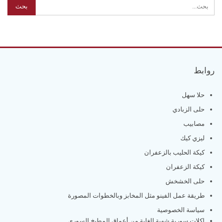
روابط
حلا سهل
حلى الزبادي
مصابيب
ليزي كيك
كيكة الحليب بالزعفران
كيكة الزعفران
حلى الخشخش
طريقة عمل الفينو مثل المخابز وبالخطوات المصورة
سياسة الخصوصية
اكلات سورية شهية للغاية من أعماق المطبخ السوري