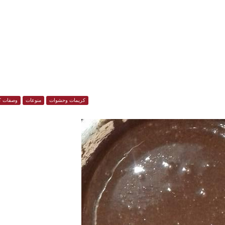
كريمات وحشوات
منوعات
وصفات ك