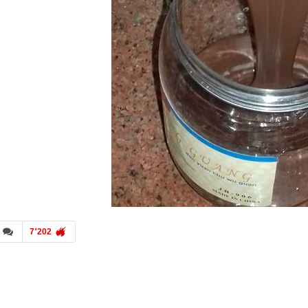
7٬202