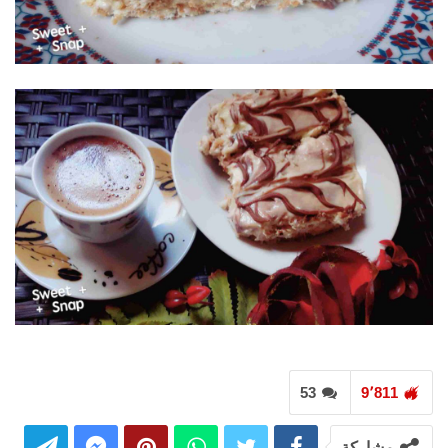
53
9٬811
مشاركة