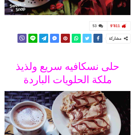
53
9٬811
مشاركة
حلى نسكافيه سريع ولذيذ
ملكة الحلويات الباردة