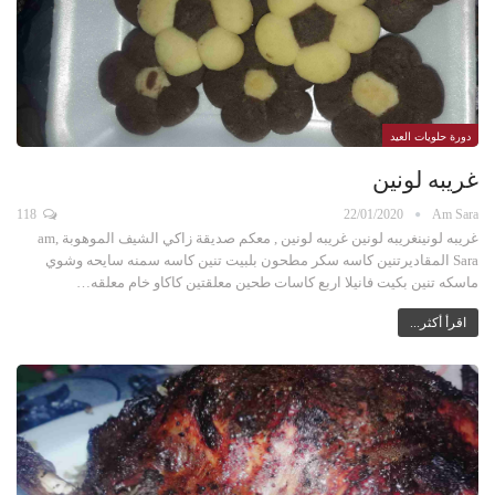
دورة حلويات العيد
غريبه لونين
118
22/01/2020
Am Sara
غريبه لونينغريبه لونين غريبه لونين , معكم صديقة زاكي الشيف الموهوبة ,am
Sara المقاديرتنين كاسه سكر مطحون بلبيت تنين كاسه سمنه سايحه وشوي
ماسكه تنين بكيت فانيلا اربع كاسات طحين معلقتين كاكاو خام معلقه…
اقرأ أكثر...