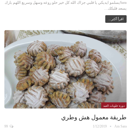
Saraيسلمو ايديكي يا قلبي جزاك الله كل خير حلو روعه وسهل وسريع اللهم بارك
يسعد قلبكك…
اقرأ أكثر...
دورة حلويات العيد
طريقة معمول هش وطري
99
1/12/2019
Am Sara