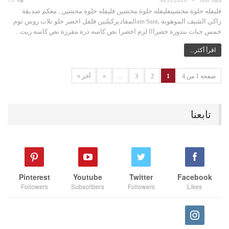
73
30/11/2019
Am Sara
فليفله حلوة محشينفليفله حلوة محشين فليفله حلوة محشين , معكم صديقة
زاكي الشيف الموهوبة ,am Saraالمقاديركيلتين فلفل اخضر حلو تلات روس توم
خمس حبات بندورة خضرااا لزم اخضرا نص كاسه ذرة مفرزة نص كاسه زيت…
اقرأ أكثر...
صفحة 1 من 4
1
2
3
...
»
آخر »
تابعنا
Pinterest
Youtube
Twitter
Facebook
Followers
Subscribers
Followers
Likes