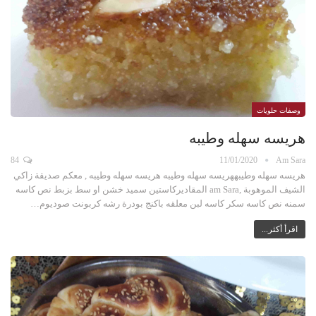
وصفات حلويات
هريسه سهله وطيبه
84
11/01/2020
Am Sara
هريسه سهله وطيبههريسه سهله وطيبه هريسه سهله وطيبه , معكم صديقة زاكي
الشيف الموهوبة ,am Sara المقاديركاستين سميد خشن او سط بزبط نص كاسه
سمنه نص كاسه سكر كاسه لبن معلقه باكنج بودرة رشه كربونت صوديوم…
اقرأ أكثر...