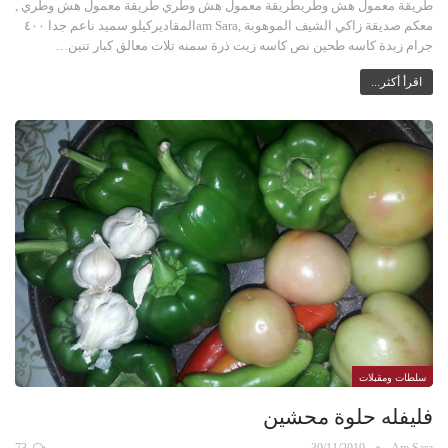
طريقة معمول هش وطريطريقة معمول هش وطري طريقة معمول هش وطري ,
معكم صديقة زاكي الشيف الموهوبة ,am Saraالمقاديركيلو سميد ناعم جدا ٤٠٠
جرام زبدة كاسه طحين نص كاسه زيت ذرة سمنه تلات معالق كبار تنين…
اقرأ أكثر...
سلطات ومقبلات
فليفله حلوة محشين