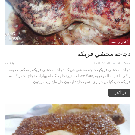
أطباق رئيسية
دجاجه محشي فريكه
72
12/01/2020
Am Sara
دجاجه محشي فريكهدجاجه محشي فريكه دجاجه محشي فريكه , معكم صديقة
زاكي الشيف الموهوبة ,am Saraالمقاديردجاجه كامله بهارات دجاج احمر كاسه
فريكه حب كياس حراري لنقع دجاج: ليمون خل ملح زيت زيتون…
اقرأ أكثر...