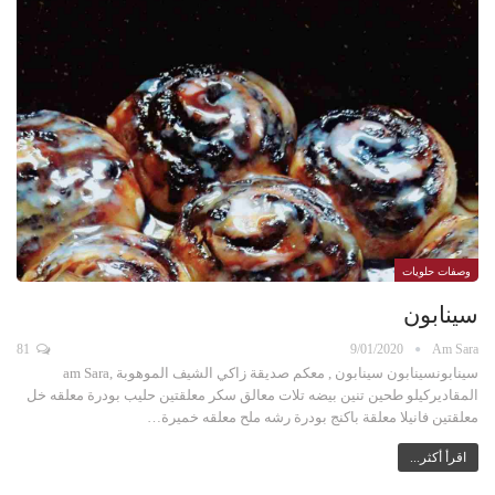
وصفات حلويات
سينابون
81
9/01/2020
Am Sara
سينابونسينابون سينابون , معكم صديقة زاكي الشيف الموهوبة ,am Sara
المقاديركيلو طحين تنين بيضه تلات معالق سكر معلقتين حليب بودرة معلقه خل
معلقتين فانيلا معلقة باكنج بودرة رشه ملح معلقه خميرة…
اقرأ أكثر...