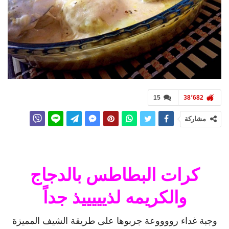
15
38٬682
مشاركة
كرات البطاطس بالدجاج
والكريمه لذيييييذ جداً
وجبة غداء رووووعة جربوها على طريقة الشيف المميزة