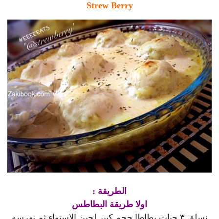
Strew Berry
الطريقة :
اولا طريقة البطاطس
نسلق ٣ حبات بطاطا حجم كبير لحين الاستواء ثم نهرسه