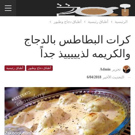
الرئيسية
أطباق رئيسية
أطباق دجاج وطيور
كرات البطاطس بالدجاج
والكريمه لذيييييذ جداً
أطباق دجاج وطيور
أطباق رئيسية
تحرير
Admin
التحديث الأخير
6/04/2018