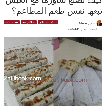
كيف تصنع شاورما مع العيش
تبعها نفس طعم المطاعم؟
أطباق دجاج وطيور
أطباق رئيسية
معجنات مالحة
تحرير
Admin
التحديث الأخير
4/03/2015