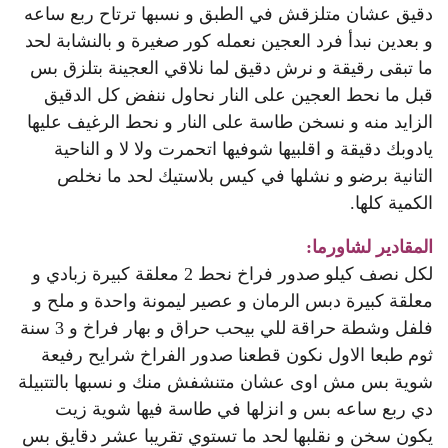
دقيق عشان متلزقش في الطبق و نسبها ترتاح ربع ساعه
و بعدين نبدأ فرد العجين نعمله كور صغيرة و بالنشابة لحد
ما تبقى رقيقة و نرش دقيق لما نلاقي العجينة بتلزق بس
قبل ما نحط العجين على النار نحاول ننفض كل الدقيق
الزايد منه و نسخن طاسة على النار و نحط الرغيف عليها
يادوبك دقيقة و اقلبيها شوفيها اتحمرت ولا لا و الناحية
التانية برضو و نشلها في كيس بلاستيك لحد ما نخلص
الكمية كلها.
المقادير لشاورما:
لكل نصف كيلو صدور فراخ نحط 2 معلقة كبيرة زبادي و
معلقة كبيرة دبس الرمان و عصير ليمونة واحدة و ملح و
فلفل وشطة حراقة للي بيحب حراق و بهار فراخ و 3 سنة
ثوم طبعا الاول نكون قطعنا صدور الفراخ شرايح رفيعة
شوية بس مش اوى عشان متنشفش منك و نسبها بالتتبيلة
دي ربع ساعه بس و انزلها في طاسة فيها شوية زيت
يكون سخن و نقلبها لحد ما تستوي تقريبا عشر دقايق بس