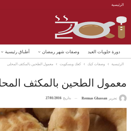
الرئيسية
دورة حلويات العيد
وصفات شهر رمضان
أطباق رئيسية
الرئيسية
وصفات كيك
كعك وبسكويت
معمول الطحين بالمكثف المحلى
منوعات
شوربات
وصفات اكل دايت
معمول الطحين بالمكثف المح
بتاريخ
27/01/2016
تحرير
Reemas Ghassan