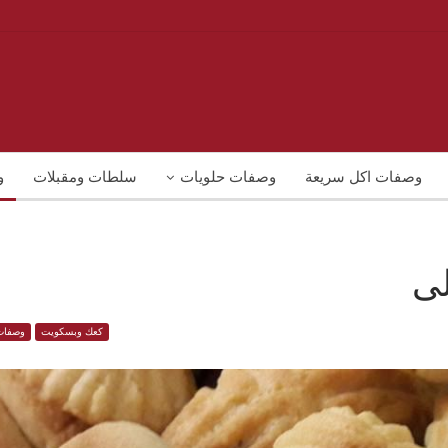
وصفات اكل سريعة
وصفات حلويات
سلطات ومقبلات
و
لى
كعك وبسكويت
وصفات