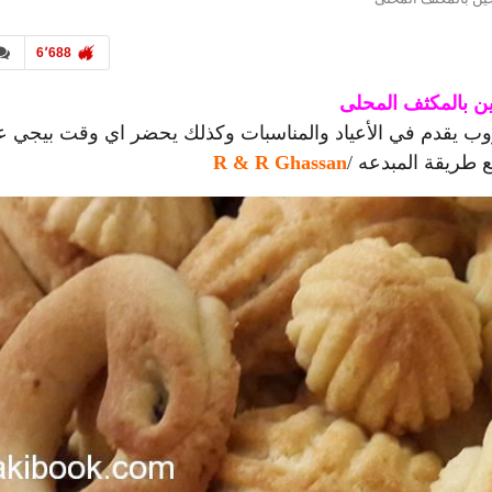
6٬688
ن بالمكثف المحلى
وب يقدم في الأعياد والمناسبات وكذلك يحضر اي وقت بيجي ع
 طريقة المبدعه /
R & R Ghassan