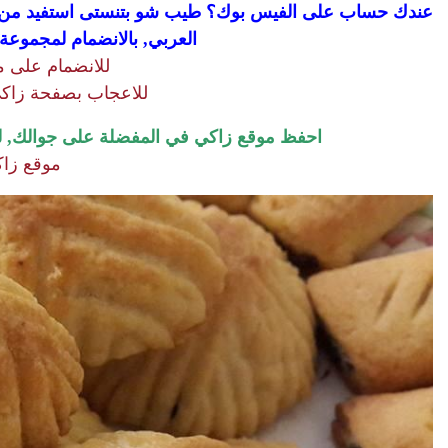
عندك حساب على الفيس بوك؟ طيب شو بتنستى استفيد من و
العربي, بالانضمام لمجموع
للانضمام على 
للاعجاب بصفحة زاكي
احفظ موقع زاكي في المفضلة على جوالك, لتص
موقع زا