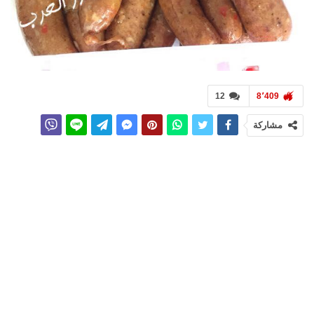
12
8٬409
مشاركة