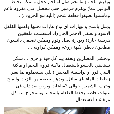
ويفرم اللحم (اما لحم ضان او لحم عجل وممكن يخلط
النوعين معا) ويفرم فرمتين حتى نتحصل على مفروم ناعم
وماتنسوا تضيفوا قطعة شحم (الليه تبع الخروف)…
ويتبل بالملح والبهارات اي نوع بهارات تحبيها واهمها الفلفل
الاسود والفلفل الاحمر الحار (انا استعملت ملعقتين
هريسة حارة) وبودرة بصل وثوم وممكن تضيفي ياانسون
مطحون يعطي نكهة روعه وممكن كراويه …
وتحشى المصارين وتعقد بيم كل حبة واخرى …ممكن
تستعيني بالحشو باستعمال ماكنة فروم اللحم او ماكنة
البيتي فور او بواسطة المحقن (اللي نستعملوه لما نعبي
زجاجات الماء باي سائل) ويدهن بطبقة من الزيت والملح
ويترك بالشمس حوالي 3ساعات ويرص بعد ذلك في
عبوات خاصة بحفظ الطعام بالمجمد ويستخرج منه كل
مرة عند الاستعمال….