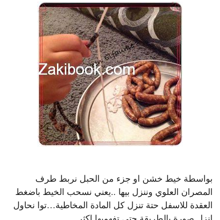
بواسطة خيط خشن او جزء من الحبل نربط طرف
المصران العلوي وننزل بيها ..يعني نسحب الخيط باضغط
العقدة للاسفل حتة تنزل كل المادة المخاطية…توا نحاول
انزل صورة بالطريقة حتى تفهميها اكثر