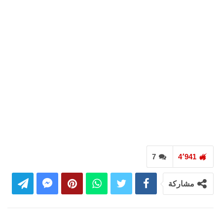
7
4٬941
مشاركة