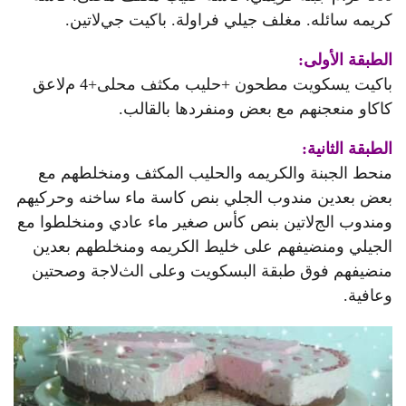
كريمه سائله. مغلف جيلي فراولة. باكيت جيﻻتين.
الطبقة الأولى:
باكيت يسكويت مطحون +حليب مكثف محلى+4 مﻻعق
كاكاو منعجنهم مع بعض ومنفردها بالقالب.
الطبقة الثانية:
منحط الجبنة والكريمه والحليب المكثف ومنخلطهم مع
بعض بعدين مندوب الجلي بنص كاسة ماء ساخنه وحركيهم
ومندوب الجﻻتين بنص كأس صغير ماء عادي ومنخلطوا مع
الجيلي ومنضيفهم على خليط الكريمه ومنخلطهم بعدين
منضيفهم فوق طبقة البسكويت وعلى الثﻻجة وصحتين
وعافية.