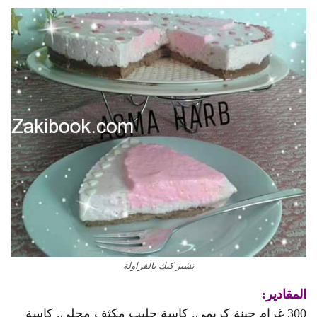
تشيز كيك بالفراولة
المقادير:
300 غرام جبنة كريمي. كاسة حليب مكثف محلى. كاسة