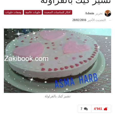
تشيز كيك بالفراولة
أفكار للمناسبات السعيدة
حلويات عالمية
وصفات حلويات
تحرير
Admin
التحديث الأخير
28/02/2016
تشيز كيك بالفراولة
7
4٬941