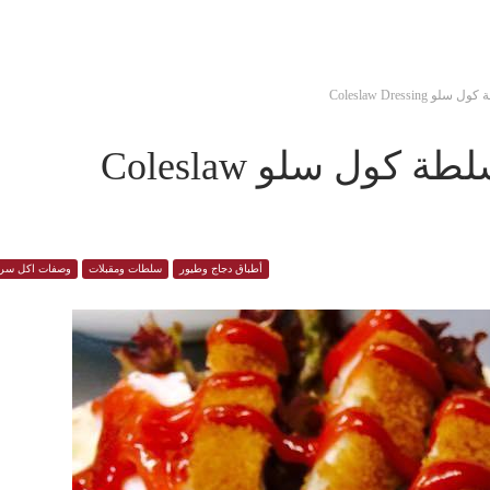
Coleslaw Dres
إسكلوب دجاج سندويش مع سلطة كول سلو Coleslaw
أطباق دجاج وطيور
سلطات ومقبلات
وصفات اكل سري