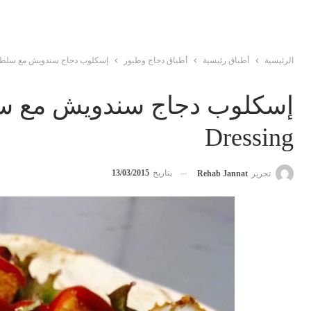
الرئيسية
أطباق رئيسية
أطباق دجاج وطيور
إسكلوب دجاج سندويش مع سلطة كول سلو sing
Dressing
بتاريخ
13/03/2015
تحرير
Rehab Jannat