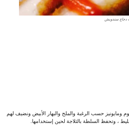
 دجاج سندويش
 ومايونيز حسب الرغبة والملح والبهار الأبيض ونضيف لهم
يط ، وتحفظ السلطة بالثلاجة لحين إستخدامها.