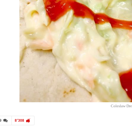
Coleslaw Dre
9
8٬308