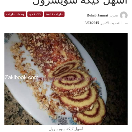
أسهل كيكة سويسرول
حلويات عالمية
كيك عادي
وصفات حلويات
تحرير
Rehab Jannat
التحديث الأخير
13/03/2015
أسهل كيكة سويسرول