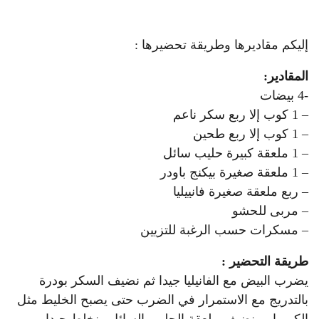
إليكم مقاديرها وطريقة تحضيرها :
المقادير:
-4 بيضات
– 1 كوب إلا ربع سكر ناعم
– 1 كوب إلا ربع طحين
– 1 ملعقة كبيرة حليب سائل
– 1 ملعقة صغيرة بيكنج باودر
– ربع ملعقة صغيرة فانييليا
– مربى للحشو
– مسكرات حسب الرغبة للتزيين
طريقة التحضير :
يضرب البيض مع الفانيليا جيدا ثم نضيف السكر بودرة
بالتدريج مع الاستمرار في الضرب حتى يصبح الخليط مثل