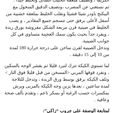
الكريما ، ونضيف ملعقة الحليب السائل ونخلط جيدا .
ثم نستغني عن المضرب ،ونضيف الدقيق المنخول مع
البيكنج باودر شيئا فشيئا ونقلب الخليط بملعقة خشبية من
أسفل لأعلى برفق حتى تنسجم جميع المقادير ، و يصب
الخليط في صينية فرن مربعة الشكل مفروشة بورق زبدة
، ويفرد جداً بحيث يكون سمك العجينة متساوي في كل
جوانب الصينية.
وندخل الصينية لفرن ساخن على درجة حرارة 180 لمدة
من 10 إلى 15 دقيقة .
لما تستوي الكيكة تترك لتبرد قليلا ثم يقشر الوجه بالسكين
، ونفرد فوقها المربي <المسخن من قبل قليلا فوق النار >
وتلف الكيكة برفق بوسط ورق الزبدة ، وتدخل للثلاجة
لمدة ساعتين ، بعدها يزين وجه الكيكة بالمربى ويرش
بمكسرات حسب الرغبة أو بسكر ناعم ، وتقدم بألف صحة
وعافية .
لمتابعة الوصفة على جروب “زاكي”: