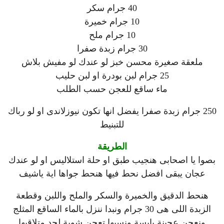
40 جرام سكر
10 جرام خميرة
10 جرام ملح
30 جرام زبدة صفرا
ملعقة صغيرة محسن خبز لو عندك لو مفيش بلاش
25 جرام لبن بودرة او لبن حليب
ماء ساقع للعجن حسب الطلب
250 جرام زبدة صفرا يفضل انها تكون نيوزلاندى او لو رباك
للتبنيط
الطريقة
بصوا يا اصحابى هنجيب طبق او حلة استلاليس او لو عندك
عجان يبقى افضل نحط فيها هنحط جواها اية ياشيف
هنحط الدقيق والخميرة والسكر والملح واللبن وقطعة
الزبدة اللى هى 30 جرام ونبدا ننزل بالماء الساقع المثلج
ونعجن عجينة يابسة ونسبها تعجن شوية لحد متلاقيها