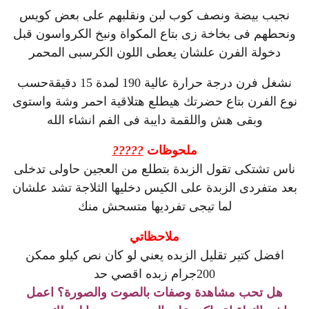
نجيب بيضة ونصف كوب لبن ونقلبهم على بعض كويس
ونحطهم فى بخاخة زى بتاع المكواة ونبخ الكرواسون قبل
دخولة الفرن علشان يعطى اللون الكرسبى المحمر
نشغل فرن درجة حرارة عالية 190 لمدة 15 دقيقةحسب
نوع الفرن بتاع حضرتك هيطلع هتلاقية احمر وشة واستوى
وبقى هش واللقمة دايبة فى الفم انشاء الله
ملحوظات
?
?
?
?
?
ناس تشتكى تقول الزبدة بتطلع من العجين حاولى تدخلى
بعد متفردى الزبدة على الكيس دخليها الثلاجة تشد علشان
لما تيجى تفرديها متسحش منك
ملاحظاتي
افضل كتير تقليل الزبده يعني لو كان نص كيلو ممكن
200جرام زبده اقصي حد
هل تحب مشاهدة وصفات بالصوت والصورة؟ اعمل