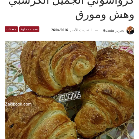
كرواسوني الجميل الكرسبي
وهش ومورق
معجنات حلوة
معجنات
التحديث الأخير
26/04/2016
تحرير
Admin