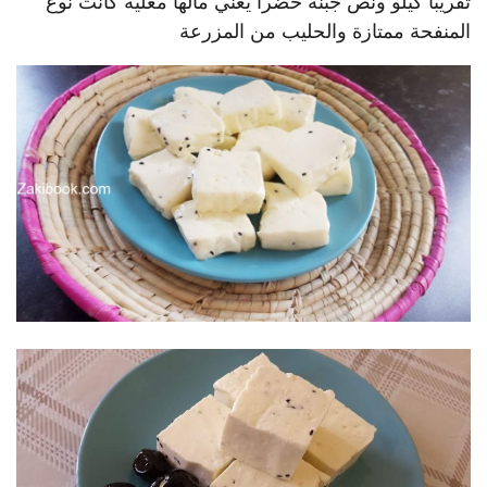
تقريباً كيلو ونص جبنة خضرا يعني مالها مغلية كانت نوع
المنفحة ممتازة والحليب من المزرعة