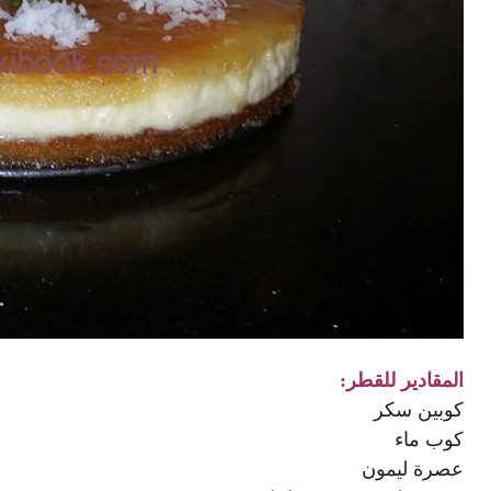
المقادير للقطر:
كوبين سكر
كوب ماء
عصرة ليمون