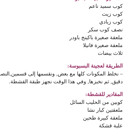
كوب سميد ناعم
كوب زيت
كوب زبادي
نصف كوب سكر
ملعقة صغيرة باكينج باودر
ملعقة صغيرة فانيلا
ثلاث بيضات
الطريقة لعجينة البسبوسة:
– نخلط المكونات كلها مع بعض, ونقسمها إلى قسمين,النص
دقيق, ثم نخبزها, وفي هذا الوقت نجهز طبقة القشطة.
المقادير للقشطة:
كوبين من الحليب السائل
ملعقتين كبار نشا
ملعقة كبيرة طحين
علبة قشكة