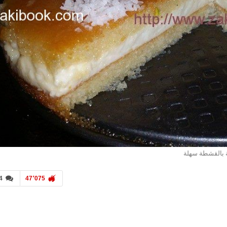
بالقشطة سهلة
4
47٬075