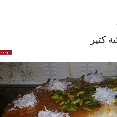
ة كتير
حلويات عر