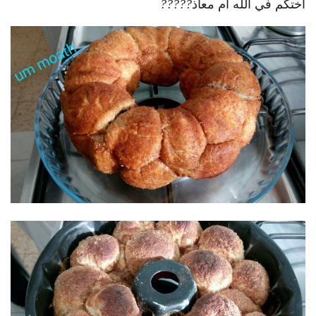
اختكم في آلله أم معاذ
?
?
?
?
?