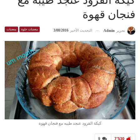
كيكة القرود عنجد طيبه مع
فنجان قهوة
معجنات حلوة
معجنات
التحديث الأخير
3/08/2016
تحرير
Admin
كيكة القرود عنجد طيبه مع فنجان قهوة
9
7٬530