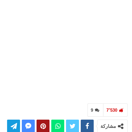
9
7٬530
مشاركة