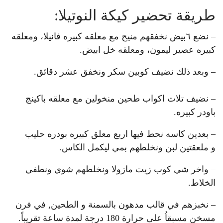
طريقة تحضير كيكة النوتيلا:
– نضع ٦بيض نخفقهم منيح مع معلقه كبيره فانيلا، ومعلقه
كبيره عصير ليمون، ومعلقه خل ابيض.
– وبعد ذلك نضيف كوبين سكر ونخفق عشر دقائق.
– نضيف تلات اكواب طحين منخولين مع معلقه باكينج
باودر كبيره.
– بعدين كاسه نحط فيها اربع معلق كبيره بودره حليب
و ملعقتين لبن ونخلطهم بمي ليكمل الكاس.
– واخر شي كوب زيت مازولا ونخلطهم شوي ونطفي
الخلاط.
– نخبزهم في قالب مدهون بالسمنة و الطحين, في فرن
مسخن مسبقاُ على حرارة 180 درجة لمدة ساعة تقريباً.