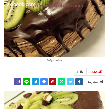
كيكة النوتيلا
1
7٬332
مشاركة