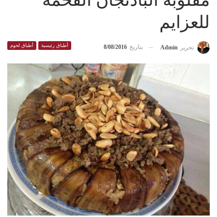
مقلوبة الباذنجان الفخمة
للعزايم
أطباق رئيسية
أطباق لحوم
بتاريخ
8/08/2016
تحرير
Admin