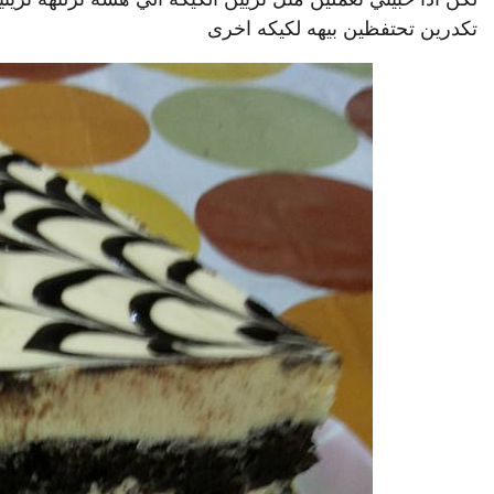
تكدرين تحتفظين بيهه لكيكه اخرى