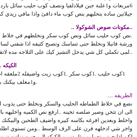
جيلاتين ساده بتحليهم بنص كوب ماء دافئ واذا مافي زيدي كم
..مكونات صوص الشوكوﻻ ..
.نص كوب حليب سائل ونص كوب سكر ونخلطهم في خلاط ال
ورشة فانيلا ونخلط حتى تتماسك وتصبح كثيفه اذا شفتي لساتى 
..لمى تكملي كل شي يدخل التشيز كيك على الثلاجه مده ﻻتقل عن 6ساعات او يوم كامل ..و
الكيكه 
.و1مغلف بيكنك باودر و1مغلف فانيلا ….
الطريقه
…
نضع في خلاط الطماطه الحليب والسكر ونخلط حتى يذوب الس
واخلط وبعدين افرغه بكاسه كبيره واضيف الطحين والبيكنك 
واخر شي ادخلهه فرن على الرف الوسط ..ومن تستوي اطلعهه ت
لكن اذا حبيتي تعملين مثل تزيين الكيكه الي هسه نزلتهه تزي