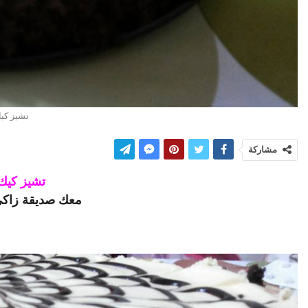
تشيز كي
مشاركة
تشيز كيك
معك صديقة زاكي