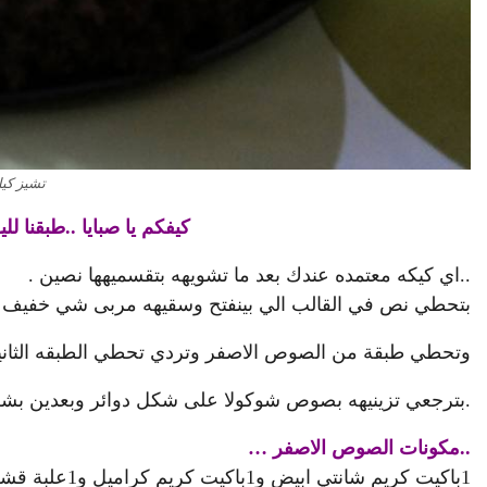
تشيز كي
كيفكم يا صبايا ..طبقنا للي
..اي كيكه معتمده عندك بعد ما تشويهه بتقسميهها نصين .
بتحطي نص في القالب الي بينفتح وسقيهه مربى شي خف
وتحطي طبقة من الصوص اﻻصفر وتردي تحطي الطبقه الثان
.بترجعي تزينيهه بصوص شوكوﻻ على شكل دوائر وبعدين بشط
..مكونات الصوص اﻻصفر …
1باكيت كريم شانتي ابيض و1باكيت
كريم كراميل
و1علبة قشطه ونصف علبة حليب مكثف و1علبة جبن كي