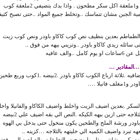
6مربعات و1علبة جبن فيلادلفيا ونصف كوب حليب سائل بارد و1ملعقة اكل سكر مطحون . واذا بدك بتضيفي 2ملعقة كوب
ية الجبن مشان تتماسك ..وتخلط جميع المواد ..حتى تصبح كثيفه
طماطم بعدين بنظيف نص كوب كاكاو باودر ونص كوب زيت
سائله زيدي كاكاو باودر ..وتزيني بيهه من فوق ..
الف عافيه
….المقادير …
1كوب حليب .1كوب سكر .1كوب زيت واضيفله 2ملعقه اضافيه .ثلاثة ارباع الكوب كاكاو باودر .2بيضه .1كوب وربع 
كر .بعدين اضيف الزيت واخلط واضيف الكاكاو والفانيلا واخ
الى ان تثخن وصير صلصه ثخينه ..ارفع نص الكميه واخليهه بالثلاجه حتى ازين بيهه الكيكه .النص الي بقه اضيف علي 2بيضه
باودر ورشة الملح والطحين يكون منخول حتى يدخل بي الهوه
برد واضيف الكميه الي خليتهه بالثلاجه …كزينه ..
نيهه بكريم شانتي مثل ما وضحت بالتعليقات والصلصه الي رفعتي