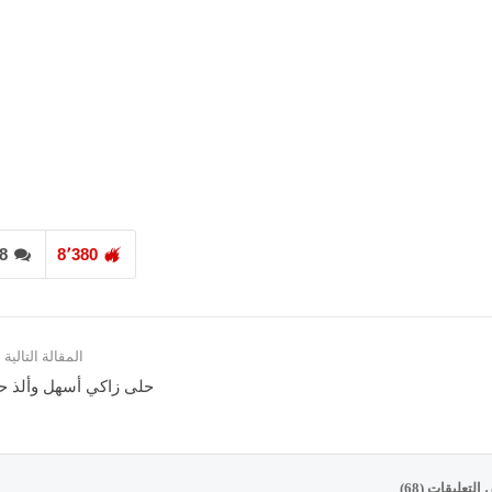
8
8٬380
المقالة التالية
حلى زاكي أسهل وألذ ح
تعليقات (68)