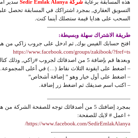
هذه المسابقة برعاية
شركة Sedir Emlak Alanya
سدير املا
التسويق العقاري, بمجرد اشتراكك في المسابقة تحصل ع
السحب على هدايا قيمة ستصلك أينما كنت.
———————————————
طريقة الاشتراك سهلة وبسيطة:
افتح حسابك الفيس بوك, ثم ادخل على جروب زاكي من هو
https://www.facebook.com/groups/zakibook/?fref=ts
وبعدها قم بإضافة 5 من اصدقائك لجروب ‫#‏زاكي‬, وذلك كتالي:
– اضغط على ايقونة الثلاث نقاط (…) في أعلى المجموعة.
– اضغط على أول خيار وهو ” إضافة أشخاص”
– اكتب اسم صديقك ثم اضغط زر إضافة.
———————————————
بمجرد إضافتك 5 من أصدقائك توجه للصفحة الشركة من هنا, لاستلام كوبون الخصم الخاص بك عبر الرسائل
+ اعمل # لايك للصفحة:
https://www.facebook.com/SedirEmlakAlanya/
——————————————-