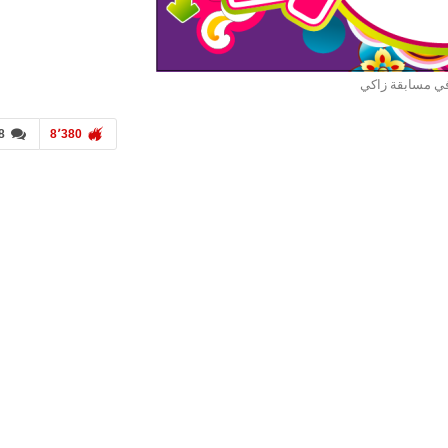
ي مسابقة زاكي
8
8٬380