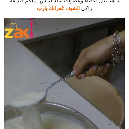
يا هلا بكل أعضاء وعضوات شلة الانس, معكم صديقة
زاكي
الشيف غفرانك يارب