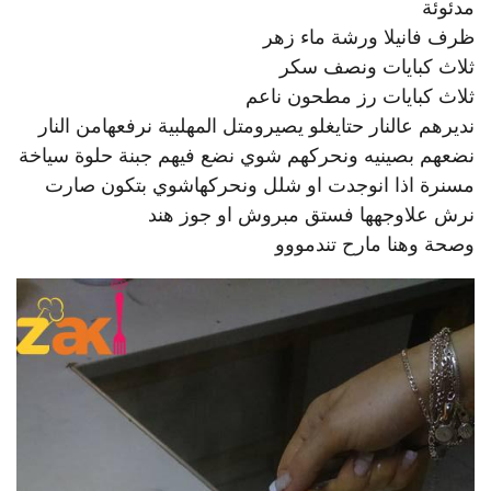
مدئوئة
ظرف فانيلا ورشة ماء زهر
ثلاث كبايات ونصف سكر
ثلاث كبايات رز مطحون ناعم
نديرهم عالنار حتايغلو يصيرومتل المهلبية نرفعهامن النار
نضعهم بصينيه ونحركهم شوي نضع فيهم جبنة حلوة سياخة
مسنرة اذا انوجدت او شلل ونحركهاشوي بتكون صارت
نرش علاوجهها فستق مبروش او جوز هند
وصحة وهنا مارح تندمووو