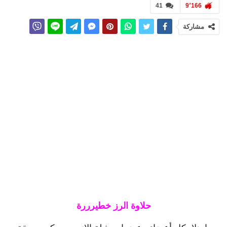
41
9٬166
مشاركة
حلاوة الرز خطيرررة