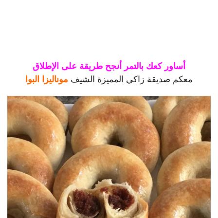
أساور كعك بالتمر أنجح طريقة على الإطلاق
معكم صديقة زاكي المميزة الشيف
موناليزا البوا