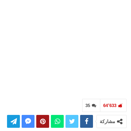
35
64٬633
مشاركة