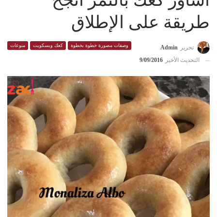
أساور كعك بالتمر أنجح
طريقة على الإطلاق
وصفات مصورة خطوة بخطوة
كعك وبسكويت
منوعات
تحرير
Admin
التحديث الأخير
9/09/2016