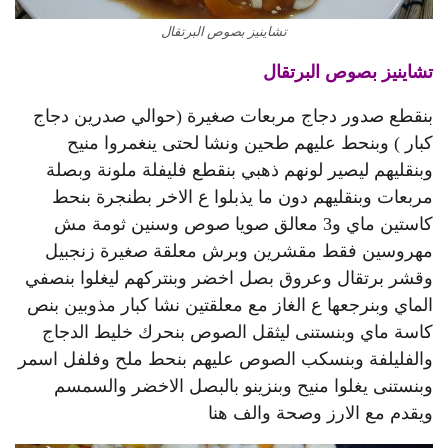
تشاينيز بصوص البرتقال
تشاينيز بصوص البرتقال
بنقطع صدور دجاج مربعات صغيرة (حوالي صدرين دجاج
كبار ) وبنحط عليهم طحين ونشا لحتى ينغمروا منيح
وبنقليهم ليصير لونهم ذهبي بنقطع فليفلة ملونة وبصلة
مربعات وبنقليهم دون ما يذبلوا ع الاخر بطنجرة بنحط
كاستين ماي و3 معالق صويا صوص وسنين ثومة مش
مهروسين فقط مقشرين وبرش معلقة صغيرة زنجبيل
وقشر برتقال وعروق بصل اخضر وبنتركهم ليغلوا بنصفي
الماي وبنرجعها ع الغاز مع معلقتين نشا كبار مذوبين بنص
كاسة ماي وبنستنى ليثقل الصوص بنحرك خليط الدجاج
والفليلفة وبنسكب الصوص عليهم بنحط ملح وفلفل اسمر
وبنستنى يغلوا منيح وبنزينو بالبصل الاخضر والسمسم
ويقدم مع الارز وصحة والف هنا