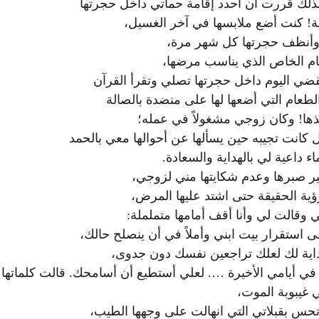
 ولذلك قررت أن أحدد إقامة حماتي داخل حجرتها
يلة! كنت أضع ملابسها في آخر الغسيل،
 وأنظف حجرتها كل شهر مرة،
طعام الخاص الذي يناسب مرضها،
ضي اليوم داخل حجرتها تصلي وتقرأ القرآن
 الطعام التي أضعها لها على منضدة بالصالة
ذها! وكان زوجي مشغولاً في عمله؛
 كانت تجيبه حين يسألها عن أحوالها معي بالحمد
ء داعية لي بالهداية والسعادة.
ير صبرها وعدم شكايتها مني لزوجي،
ؤية الحقيقة حتى اشتد عليها المرض،
وقالت لي وأنا أقف أمامها متململة:
لى استقرار بيت ابني وأملاً في أن ينصلح حالك،
داية لك لعلك تراجعين نفسك دون جدوى،
ي أيامي الأخيرة …. لعلي أستطيع أن أسامحك. قالت كلماتها
غيبوبة الموت،
حس بقبلاتي التي انهالت على وجهها الطيب،