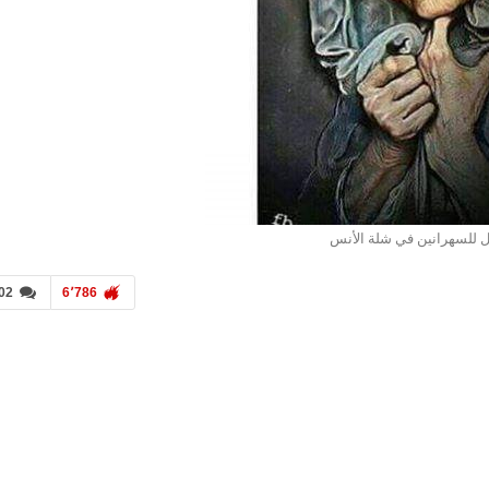
 للسهرانين في شلة الأنس
02
6٬786