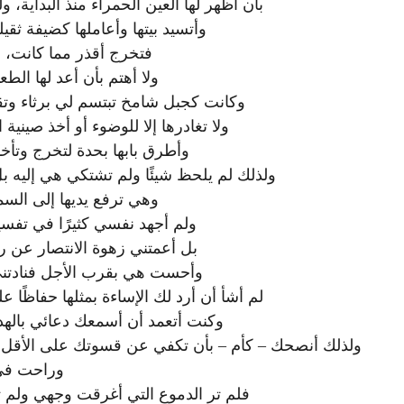
بأن أظهر لها العين الحمراء منذ البداية،
وأتسيد بيتها وأعاملها كضيفة ثق
فتخرج أقذر مما كانت،
ولا أهتم بأن أعد لها ال
وكانت كجبل شامخ تبتسم لي برثاء وتق
ولا تغادرها إلا للوضوء أو أخذ صينية
وأطرق بابها بحدة لتخرج وتأخ
ولذلك لم يلحظ شيئًا ولم تشتكي هي إليه بل
وهي ترفع يديها إلى السما
ولم أجهد نفسي كثيرًا في تفس
بل أعمتني زهوة الانتصار عن ر
وأحست هي بقرب الأجل فنادتني 
لم أشأ أن أرد لك الإساءة بمثلها حفاظًا ع
وكنت أتعمد أن أسمعك دعائي باله
ولذلك أنصحك – كأم – بأن تكفي عن قسوتك على الأقل ف
وراحت في 
فلم تر الدموع التي أغرقت وجهي ولم ت