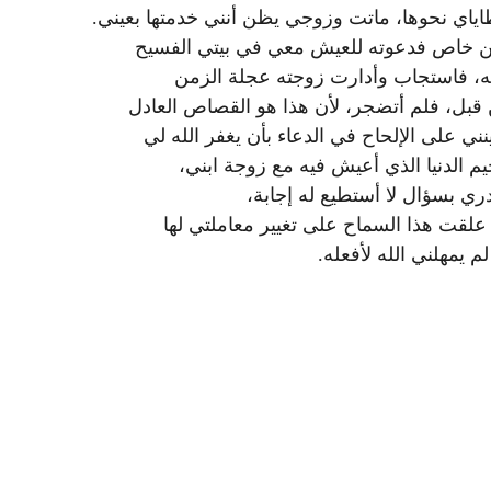
اياي نحوها، ماتت وزوجي يظن أنني خدمتها بعيني.
كن خاص فدعوته للعيش معي في بيتي الفسيح
يه، فاستجاب وأدارت زوجته عجلة الزمن
قبل، فلم أتضجر، لأن هذا هو القصاص العادل
ي على الإلحاح في الدعاء بأن يغفر الله لي
م الدنيا الذي أعيش فيه مع زوجة ابني،
ي بسؤال لا أستطيع له إجابة،
علقت هذا السماح على تغيير معاملتي لها
لم يمهلني الله لأفعله.