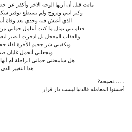
ماتت قبل أن أريها الوجه الآخر وأكفر عن خط
وكبر ابني وتزوج ولم يستطع توفير س
الذي أعيش فيه وحدي بعد وفاة أب
فعاملتني بمثل ما كنت أعامل حماتي من 
والعقاب المعجل بل ادخرت الصبر ليعينن
ويكفيني شر جحيم الآخرة لقاء جحي
ويجعلني أتحمل غليان صدر
هل سامحتني حماتي الراحلة أم أنها 
هذا التغيير الذي 
……نصيحه
?
أحسنوا المعامله فالدنيا ليست دار قرار