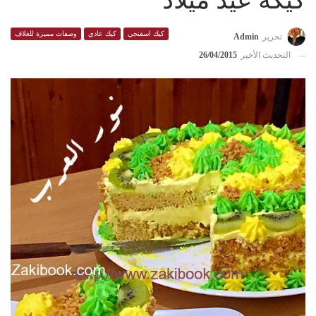
كيكة عيد ميلاد
كيك اسفنجي
كيك عادي
وصفات مميزة للغلاف
تحرير
Admin
التحديث الأخير
26/04/2015