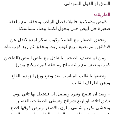
البندق او الفول السوداني
الطريقة:
– 5بيض و3ملاعق فانيلا نفصل البياض ونخفقه مع ملعقة
صغيرة خل ابيض حتى يتحول لكتلة بيضاء متماسكة.
– ونخفق الصفار مع الفانيلا وكوب سكر لمدة لاتقل عن
5دقائق , ثم نضيف ربع كوب زيت ونخفق ثم ربع كوب ماء.
– ومن ثم نضيف الطحين بالتبادل مع بياض البيض (الطحين
كوب
ونصف مع رشه ملح وملعقة كبيرة بيكنج بودر).
– ونضعها بالقالب المناسب بعد وضع ورق الزبدة بالقاع
ودهن اطراف القالب.
– وبعد ان تنضج وتبرد ويفضل ان نشتغل بها ثاني يوم,
تشق لثلاثة او اربع شرائح وتسقي الطبقات بالعصير
وتحشى بكريم شانتي ملون بالاصفر وترص فوقها قطع