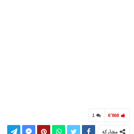
1
6٬868
مشاركة