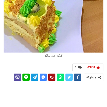
كيكة عيد ميلاد
1
6٬868
مشاركة