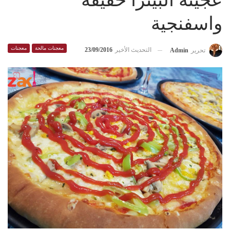
عجينة البيتزا خفيفة
واسفنجية
معجنات مالحة
معجنات
التحديث الأخير
23/09/2016
تحرير
Admin