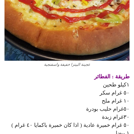
عجينة البيتزا خفيفة واسفنجية
طريقة : الفطائر
١كيلو طحين
٥٠ غرام سكر
١٠ غرام ملح
٥٠غرام حليب بودرة
٣٠غرام زبدة
٥٠ غرام خميرة عادية ( اذا كان خميرة باكمايا ٤٠ غرام )
١ بيضا