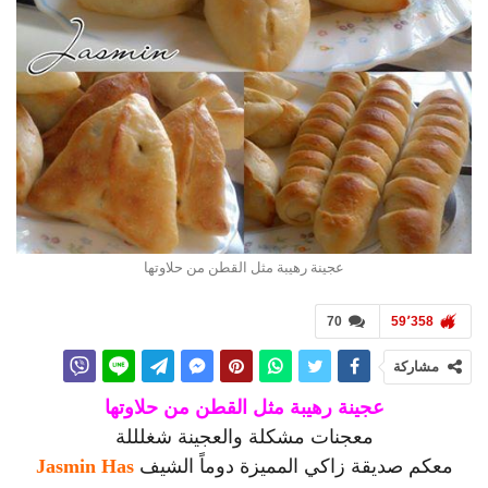
عجينة رهيبة مثل القطن من حلاوتها
70
59٬358
مشاركة
عجينة رهيبة مثل القطن من حلاوتها
معجنات مشكلة والعجينة شغلللة
معكم صديقة زاكي المميزة دوماً الشيف
Jasmin Has