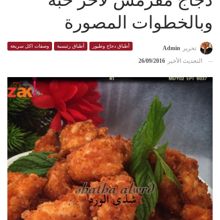
دجاج مقرمش لاخر حبة
وبالخطوات المصورة
أطباق دجاج وطيور
أطباق رئيسية
وصفات اكل سريعة
تحرير
Admin
التحديث الأخير
26/09/2016