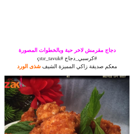
دجاج مقرمش لاخر حبة وبالخطوات المصورة
#
كرسبي_دجاج
#
çıtır_tavuk
معكم صديقة زاكي المميزة الشيف
شذى الورد