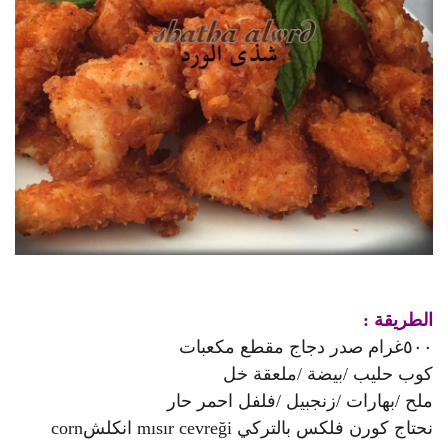
الطريقة :
٥٠٠غرام صدر دجاج مقطع مكعبات
كوب حليب /بيضة /ملعقة خل
ملح /بهارات /زنجبيل /فلفل احمر حار
نحتاج كورن فلكس بالتركي mısır cevreği انكلشcorn