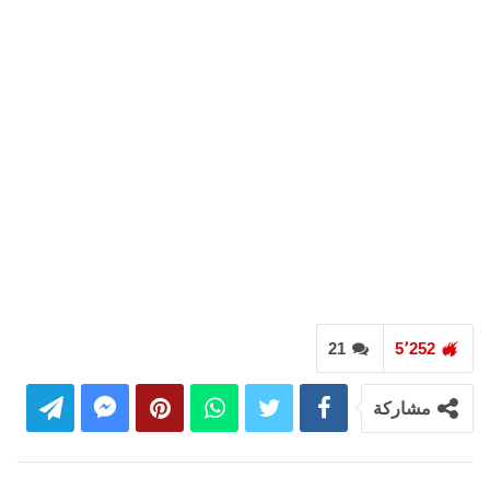
21
5٬252
مشاركة