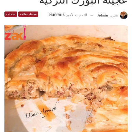
عجينة البورك التركية
معجنات مالحة
معجنات
التحديث الأخير
29/09/2016
تحرير
Admin