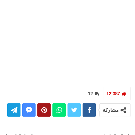
12
12٬387
مشاركة