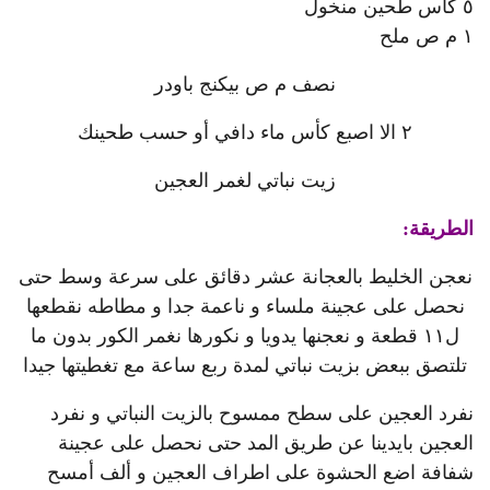
٥ كأس طحين منخول
١ م ص ملح
نصف م ص بيكنج باودر
٢ الا اصبع كأس ماء دافي أو حسب طحينك
زيت نباتي لغمر العجين
الطريقة:
نعجن الخليط بالعجانة عشر دقائق على سرعة وسط حتى
نحصل على عجينة ملساء و ناعمة جدا و مطاطه نقطعها
ل١١ قطعة و نعجنها يدويا و نكورها نغمر الكور بدون ما
تلتصق ببعض بزيت نباتي لمدة ربع ساعة مع تغطيتها جيدا
نفرد العجين على سطح ممسوح بالزيت النباتي و نفرد
العجين بايدينا عن طريق المد حتى نحصل على عجينة
شفافة اضع الحشوة على اطراف العجين و ألف أمسح