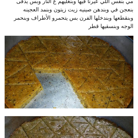
مي بنفس اللي عيرنا فيها وبنغليهم ع النار وبس يدفى
بنعجن في وبندهن صينيه زيت زيتون وبنمد العجينه
وبنقطعها وبندخلها الفرن بس يتحمرو الأطراف وبنحمر
الوجه وبنسقيها قطر