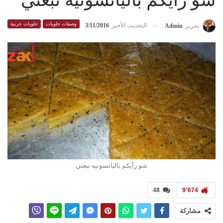
شو رأيكم باليانسونيه تبعتي
وصفات حلويات
حلويات عربية
التحديث الأخير
3/11/2016
تحرير
Admin
شو رأيكم باليانسونيه تبعتي
48
9٬674
مشاركة