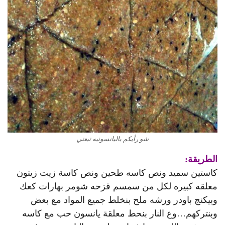
شو رأيكم باليانسونيه تبعتي
الطريقة:
كاستين سميد ونص كاسه طحين ونص كاسة زيت زيتون
معلقه كبيره لكل من سمسم قزحه شومر بهارات كعك
وبيكنج باودر ورشه ملح بنخلط جميع المواد مع بعض
وبنتركهم…وع النار بنحط معلقة يانسون حب مع كاسه