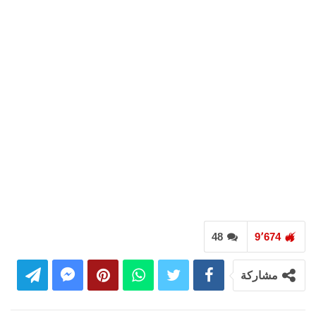
48
9٬674
مشاركة