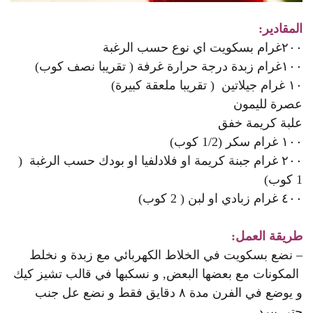
المقادير:
٢٠٠غرام بسكويت اي نوع حسب الرغبة
١٠٠غرام زبدة درجة حرارة غرفة ( تقريبا نصف كوب)
١٠ غرام جيلاتين ( تقريبا ملعقة كبيرة)
عصرة لليمون
علبة كريمة خفق
١٠٠ غرام سكر (1/2 كوب)
٢٠٠ غرام جبنة كريمة او فلادلفيا او بودك حسب الرغبة (
1 كوب)
٤٠٠ غرام زبادي او لبن ( 2 كوب)
طريقة العمل:
– نضع بسكويت في الخلاط الكهربائي مع زبدة و نخلط
المكونات مع بعضها البعض, و نسكبها في قالب تشيز كيك
و يوضع في الفرن مدة ٨ دقايق فقط و نضع عل جنب
حتى يبرد.