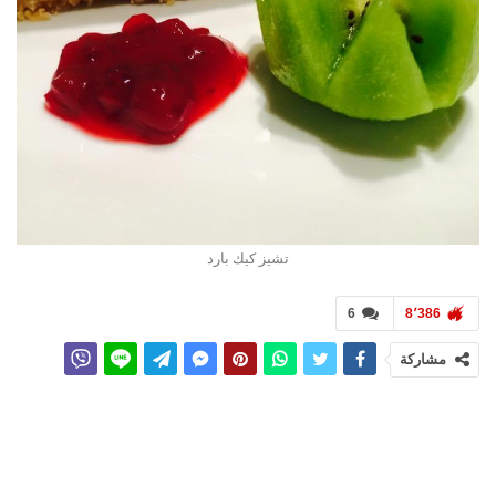
تشيز كيك بارد
6
8٬386
مشاركة