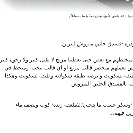
وف حد بعلق عليها ليش صبايا ما بستاهل
طهم مع بعض حتى يعطينا مزيج لا تقيل كتير ولا رخوه كتير
 نعملهم منحضر قالب مربع او اي قالب بتحبيه ومنحط في
وطبقة بسكويت و برضه طبقة شكولاته وطبقة بسكويت وهكذا
ه بالفسدق الحلبي المبروش
ازا مافي عسل بتحطي 3 كاكاو / حليب بودره 3 ملاعق كبار /وسكر حسب ما بتحبي/ 2ملعقة زبده/ كوب ونصف ماء
زين فيهم…