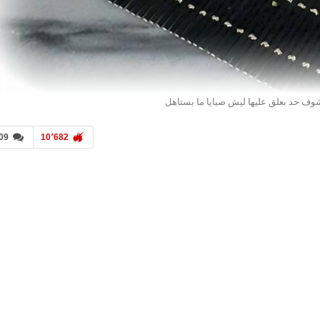
وف حد بعلق عليها ليش صبايا ما بستاهل
09
10٬682