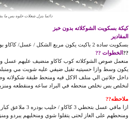
دائما بنزل شغلات حلوه بس ما بش
كيكة بسكويت الشوكلاته بدون خبز
المقادير
بسكويت ساده 2 باكيت يكون مربع الشكل / عسل/ كاكاو بودره /فسدق حلبي مبروش للتزين
?
?
الخطوات
?
?
منعمل صوص الشوكلاته كوب كاكاو منضيف عليهم عسل ومنخل
يكون وسط وازا حسيتيه تقيل ضيفي عليه شويت مي ومنبلش
داخل جلاتين الي منلف الاكل فيه ومنحط طبقة شكولاته 
لنخلص بس نخلص منحطه في البراد ساعه ومنقطعه ومنزين
ملاحظه
?
?
ومنحطهم على الغاز لحتى يتقلوا شوي ومنخليهم يبردو ومن