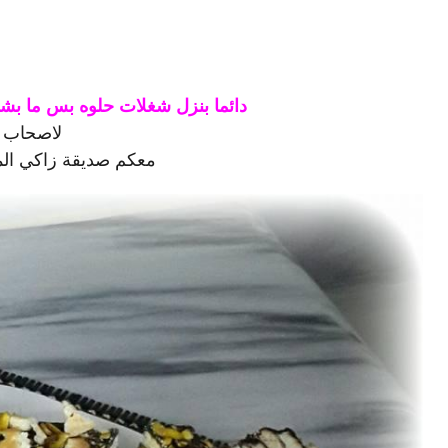
دائما بنزل شغلات حلوه بس ما بشو
لاصحاب ا
معكم صديقة زاكي ال