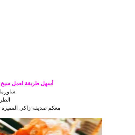
أسهل طريقة لعمل سيخ ا
شاورما 
الطري
معكم صديقة زاكي المميز