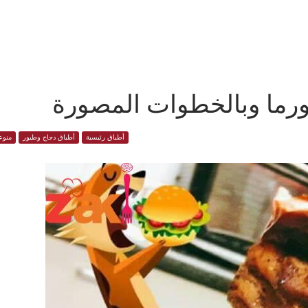
رما وبالخطوات المصورة
أطباق رئيسية
أطباق دجاج وطيور
منوع