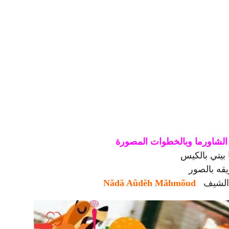
لشاورما وبالخطوات المصورة
بيتي بالكيس
قه بالصور
ة الشيف
Nădă Aûdĕh Măhmõud