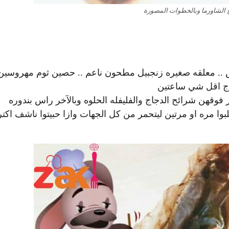
الشاورما وبالخطوات المصورة
امض .. معلقه صغيره زنجبيل مطحون ناعم .. حصين ثوم مهروسين
جاج اقل شي ساعتين
هن شرائح الدجاج والفليفله الحلوه وبالآخر راس بندوره
ا مره او مرتين ليتحمر من كل الجهات وازا حبيتوا ناشف اكتر