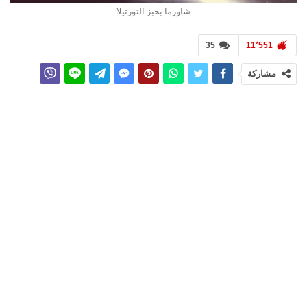
شاورما بخبز التورتيلا
35
11٬551
مشاركة