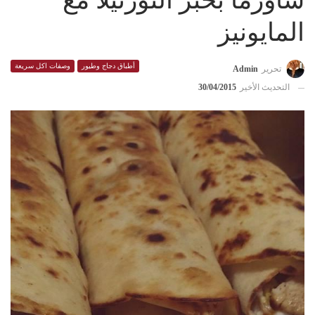
شاورما بخبز التورتيلا مع
المايونيز
أطباق دجاج وطيور
وصفات اكل سريعة
تحرير
Admin
التحديث الأخير
30/04/2015