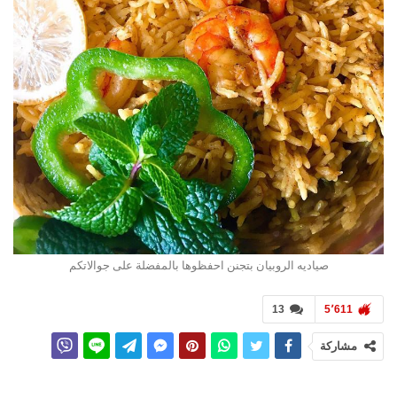
صياديه الروبيان بتجنن احفظوها بالمفضلة على جوالاتكم
13
5٬611
مشاركة