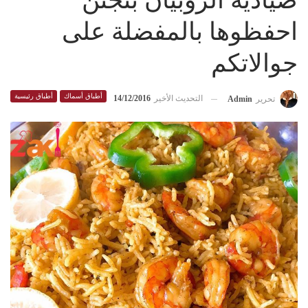
صياديه الروبيان بتجنن
احفظوها بالمفضلة على
جوالاتكم
أطباق أسماك
أطباق رئيسية
التحديث الأخير
14/12/2016
تحرير
Admin