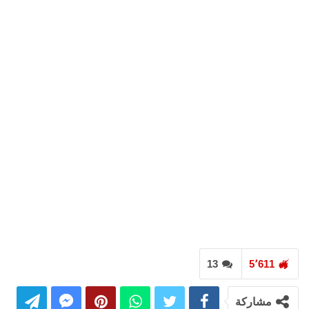
13
5٬611
مشاركة