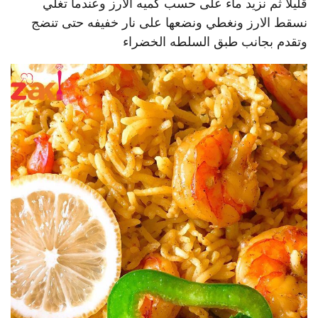
قليلا ثم نزيد ماء على حسب كميه الارز وعندما تغلي
نسقط الارز ونغطي ونضعها على نار خفيفه حتى تنضج
وتقدم بجانب طبق السلطه الخضراء