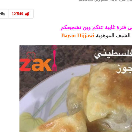
12٬549
ي فترة غايبة عنكم وين تشجيعكم
 الشيف الموهوبة
Bayan Hijjawi