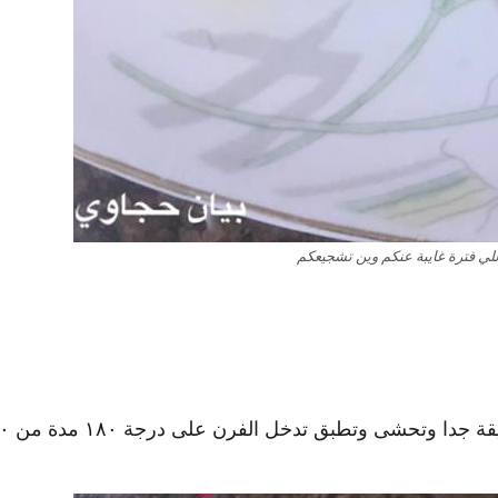
لي فترة غايبة عنكم وين تشجيعكم
الحشوة جوز مقطع وسكر وقرفة تفرد كل قطعة بالزيت