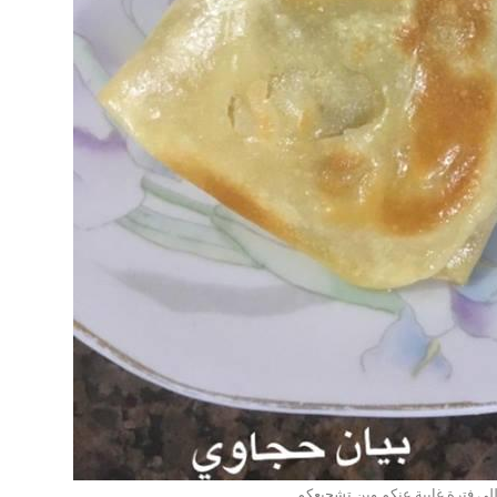
لي فترة غايبة عنكم وين تشجيعكم