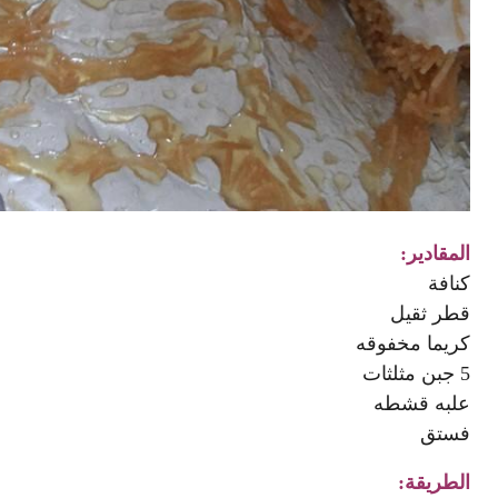
المقادير:
كنافة
قطر ثقيل
كريما مخفوقه
5 جبن مثلثات
علبه قشطه
فستق
الطريقة: