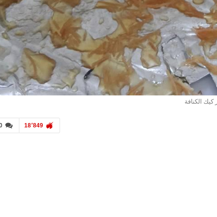
كيك الكنافة
0
18٬849