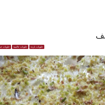
صف
حلويات باردة
حلويات عالمية
حلويات عر