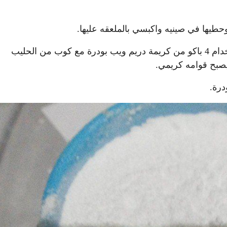
يها في صينيه واكبسي بالملعقه عليها.
– احضري الكريمة المخفوقة أو أي نوع كريمة بإمكانك استخدام 4 باكو من كريمة دريم ويب بودرة مع كوب من الحليب
 ويصبح قوامه كريمي.