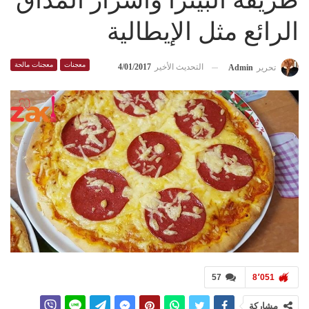
طريقة البيتزا وأسرار المذاق
الرائع مثل الإيطالية
معجنات
معجنات مالحة
التحديث الأخير
4/01/2017
تحرير
Admin
57
8٬051
مشاركة