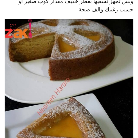
وبس تجهز نسقيها بقطر خفيف مقدار كوب صغير او
حسب رغبتك والف صحة