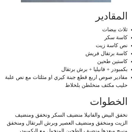
المقادير
ثلاث بيضات
كاسة سكر
نص كاسة زيت
كاسة برتقال فريش
كاستين طحين
بكمبودر + فانيليا + برش برتقال
مقادير صوص اربع قطع جبنة كيري او مثلثات مع نص علبة
حليب مكثف منخلطن بلخلاط
الخطوات
نخفق البيض والفانيلا منضيف السكر ونخفق ومنضيف
الزيت ومنخفق ومنضيف العصير وبرش البرتقال ومنخفق
منييح وبعدها منضيف الطحين المنخول مع البكمبودر