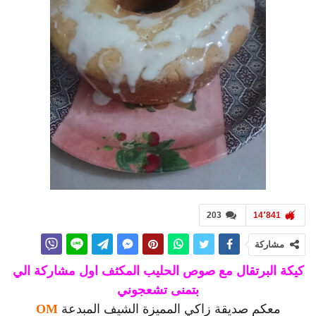
203
14٬841
مشاركة
كيكة البرتقال مع صوص الحليب المكثف اول مشاركة الي
بتمنى تشعجوني
معكم صديقة زاكي المميزة الشيف المبدعة
OM