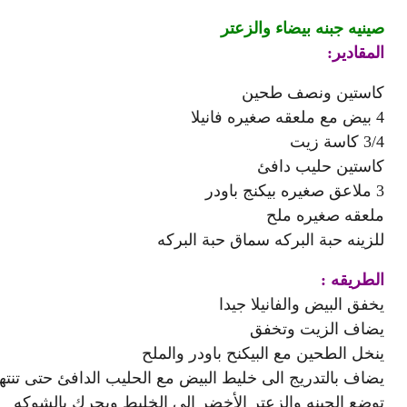
صينيه جبنه بيضاء والزعتر
المقادير:
كاستين ونصف طحين
4 بيض مع ملعقه صغيره فانيلا
3/4 كاسة زيت
كاستين حليب دافئ
3 ملاعق صغيره بيكنج باودر
ملعقه صغيره ملح
للزينه حبة البركه سماق حبة البركه
الطريقه :
يخفق البيض والفانيلا جيدا
يضاف الزيت وتخفق
ينخل الطحين مع البيكنح باودر والملح
يضاف بالتدريج الى خليط البيض مع الحليب الدافئ حتى تنته
توضع الجبنه والزعتر الأخضر الى الخليط ويحرك بالشوكه