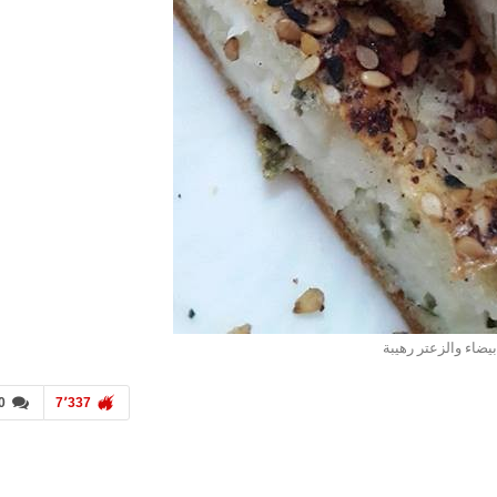
بيضاء والزعتر رهيبة
0
7٬337