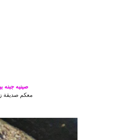
صينيه جبنه ب
معكم صديقة ز