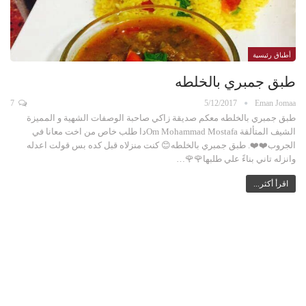
أطباق رئيسية
طبق جمبري بالخلطه
7
5/12/2017
Eman Jomaa
طبق جمبري بالخلطه معكم صديقة زاكي صاحبة الوصفات الشهية و المميزة
الشيف المتألقة Om Mohammad Mostafaدا طلب خاص من اخت معانا في
الجروب❤️❤️. طبق جمبري بالخلطه😊 كنت منزلاه قبل كده بس قولت اعدله
وانزله تاني بناءً علي طلبها🌹🌹…
اقرأ أكثر...