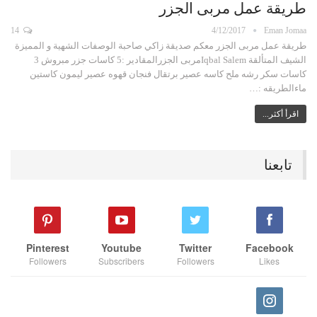
طريقة عمل مربى الجزر
14
4/12/2017
Eman Jomaa
طريقة عمل مربى الجزر معكم صديقة زاكي صاحبة الوصفات الشهية و المميزة
الشيف المتألقة Iqbal Salemمربى الجزرالمقادير :5 كاسات جزر مبروش 3
كاسات سكر رشه ملح كاسه عصير برتقال فنجان قهوه عصير ليمون كاستين
ماءالطريقه :…
اقرأ أكثر...
تابعنا
Pinterest
Youtube
Twitter
Facebook
Followers
Subscribers
Followers
Likes