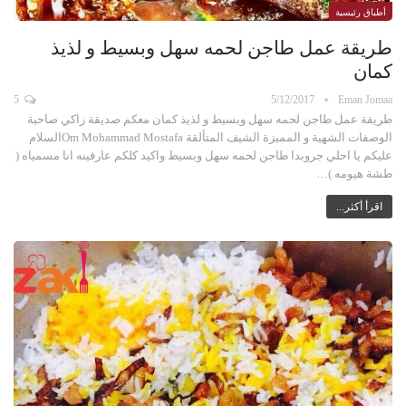
أطباق رئيسية
طريقة عمل طاجن لحمه سهل وبسيط و لذيذ
كمان
5
5/12/2017
Eman Jomaa
طريقة عمل طاجن لحمه سهل وبسيط و لذيذ كمان معكم صديقة زاكي صاحبة
الوصفات الشهية و المميزة الشيف المتألقة Om Mohammad Mostafaالسلام
عليكم يا احلي جروبدا طاجن لحمه سهل وبسيط واكيد كلكم عارفينه انا مسمياه (
طشة هيومه )…
اقرأ أكثر...