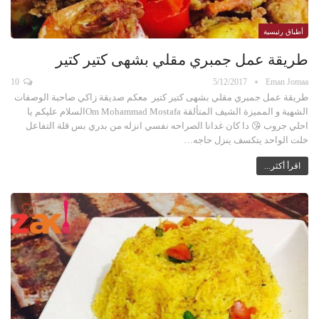
أطباق رئيسية
طريقة عمل جمبري مقلي بشهى كتير كتير
10
5/12/2017
Eman Jomaa
طريقة عمل جمبري مقلي بشهى كتير كتير معكم صديقة زاكي صاحبة الوصفات
الشهية و المميزة الشيف المتألقة Om Mohammad Mostafaالسلام عليكم يا
احلي جروب 😘 دا كان غدانا الصراحه نفسي انزله من بدري بس قلة التفاعل
خلت الواحد يتكسف ينزل حاجه…
اقرأ أكثر...