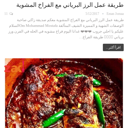
طريقة عمل الرز البرياني مع الفراخ المشوية
11
5/12/2017
Eman Jomaa
طريقة عمل الرز البرياني مع الفراخ المشوية معكم صديقة زاكي صاحبة
الوصفات الشهية و المميزة الشيف المتألقة Om Mohammad Mostafaالسلام
عليكم يا احلي جروب ❤️❤️❤️ غدانا اليوم فراخ مشويه في الحله في الفرن ورز
برياني 👍🏻👍🏻 طريقة الفراخ…
اقرأ أكثر...