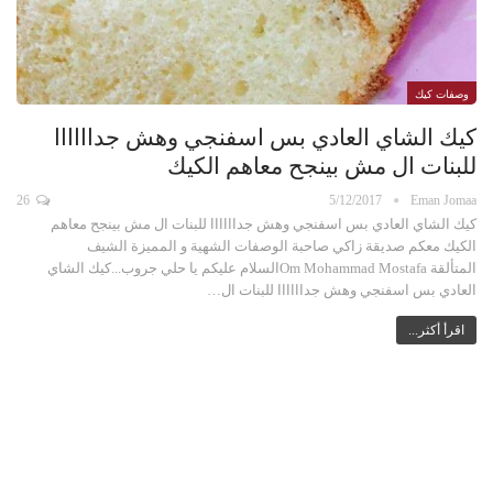
وصفات كيك
كيك الشاي العادي بس اسفنجي وهش جداااااا
للبنات ال مش بينجح معاهم الكيك
26
5/12/2017
Eman Jomaa
كيك الشاي العادي بس اسفنجي وهش جداااااا للبنات ال مش بينجح معاهم
الكيك معكم صديقة زاكي صاحبة الوصفات الشهية و المميزة الشيف
المتألقة Om Mohammad Mostafaالسلام عليكم يا حلي جروب...كيك الشاي
العادي بس اسفنجي وهش جداااااا للبنات ال…
اقرأ أكثر...