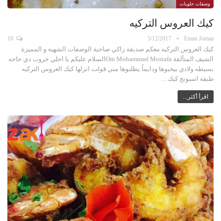
وصفات حلويات
كيك العروس التركيه
10
5/12/2017
Eman Jomaa
كيك العروس التركيه معكم صديقة زاكي صاحبة الوصفات الشهية و المميزة
الشيف المتألقة Om Mohammad Mostafaالسلام عليكم يا احلي جروب دي حاجه
بسيطه ولادي بيحبوها ودايماً يطلبوها مني قولت انزلها كيك العروس التركيه
طبقة اسبونج كيك…
اقرأ أكثر...