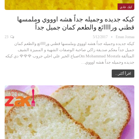
كيك عادي
كيكه جديده وجميله جداً هشه اوووي وملمسها
قطني وراااائع والطعم كمان جميل جداً
23
5/12/2017
Eman Jomaa
كيكه جديده وجميله جداً هشه اوووي وملمسها قطني وراااائع والطعم كمان
جميل جداً معكم صديقة زاكي صاحبة الوصفات الشهية و المميزة الشيف
المتألقة Om Mohammad Mostafaصباح الخير علي احلي جروب 🌹🌹🌹 دي كيكه
جديده وجميله جداً هشه اوووي…
اقرأ أكثر...