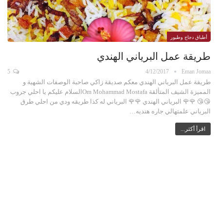
أطباق دجاج وطيور
طريقة عمل البرياني الهندي
5
4/12/2017
Eman Jomaa
طريقة عمل البرياني الهندي معكم صديقة زاكي صاحبة الوصفات الشهية و
المميزة الشيف المتألقة Om Mohammad Mostafaالسلام عليكم يا احلي جروب
😘😘 🌹🌹 البرياني الهندي 🌹🌹 البرياني له كذا طريقه ودي من احلي طرق
البرياني علمتهالي جاره هنديه…
اقرأ أكثر...