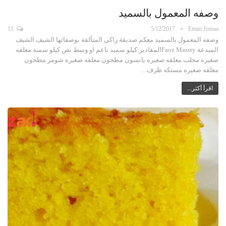
وصفه المعمول بالسميد
11
5/12/2017
Eman Jomaa
وصفه المعمول بالسميد معكم صديقة زاكي المتألقة بوصفاتها الشيف الشيف
المبدعة Faoz Massryالمقادير:كيلو سميد ناعم او وسط نص كيلو سمنه معلقه
صغيره محلب معلقه صغيره يانسون مطحون معلقه صغيره شومر مطحون
معلقه صغيره مستكه ظرف…
اقرأ أكثر...