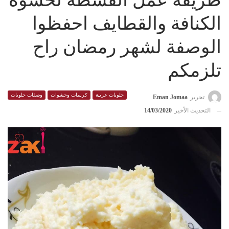
طريقة عمل القشطة لحشوة
الكنافة والقطايف احفظوا
الوصفة لشهر رمضان راح
تلزمكم
حلويات عربية
كريمات وحشوات
وصفات حلويات
تحرير
Eman Jomaa
التحديث الأخير
14/03/2020