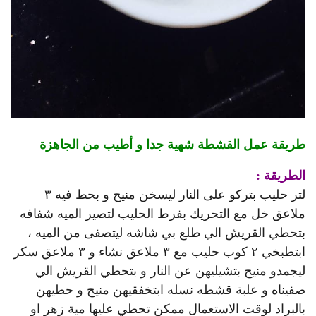
طريقة عمل القشطة شهية جدا و أطيب من الجاهزة
الطريقة :
لتر حليب بتركو على النار ليسخن منيح و بحط فيه ٣
ملاعق خل مع التحريك بفرط الحليب لتصير الميه شفافه
بتحطي القريش الي طلع بي شاشه ليتصفى من الميه ،
ابتطبخي ٢ كوب حليب مع ٣ ملاعق نشاء و ٣ ملاعق سكر
ليجمدو منيح بتشيليهن عن النار و بتحطي القريش الي
صفيناه و علبة قشطه نسله ابتخفقيهن منيح و حطيهن
بالبراد لوقت الاستعمال ممكن تحطي عليها مية زهر او