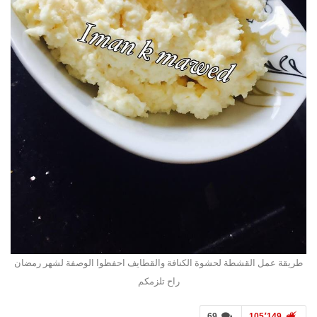
طريقة عمل القشطة لحشوة الكنافة والقطايف احفظوا الوصفة لشهر رمضان
راح تلزمكم
69
105٬149