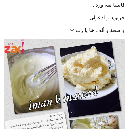
فانيليا مية ورد .
جربوها و ادعولي
و صحة و ألف هنا يا رب ^^