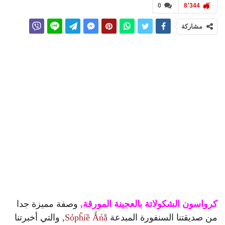
0
8٬344
مشاركة
كرواسون الشكولاتة بالعجينة المورقة,
وصفة مميزة جدا
من صديقتنا السنفورة المبدعة
Sỏpĥiề Ǻńằ
, والتي أخبرتنا