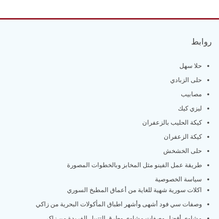
روابط
حلا سهل
حلى الزبادي
مصابيب
ليزي كيك
كيكة الحليب بالزعفران
كيكة الزعفران
حلى الخشخش
طريقة عمل الفينو مثل المخابز وبالخطوات المصورة
سياسة الخصوصية
اكلات سورية شهية للغاية من أعماق المطبخ السوري
وصفات سي فود أشهى وأشهر اطباق المأكولات البحرية من زاكي
مشاوي أفضل وصفات مشاوي وطرق التتبيل الفريدة من زاكي