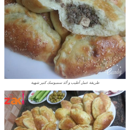
طريقة عمل أطيب و ألذ سمبوسك كتير شهية