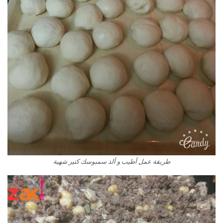
طريقة عمل أطيب و ألذ سمبوسك كتير شهية