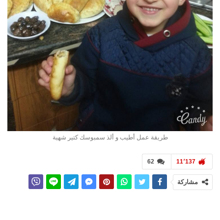
طريقة عمل أطيب و ألذ سمبوسك كتير شهية
62
11٬137
مشاركة