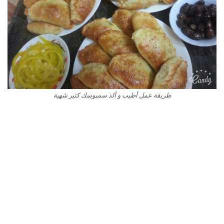
طريقة عمل أطيب و ألذ سمبوسك كتير شهية