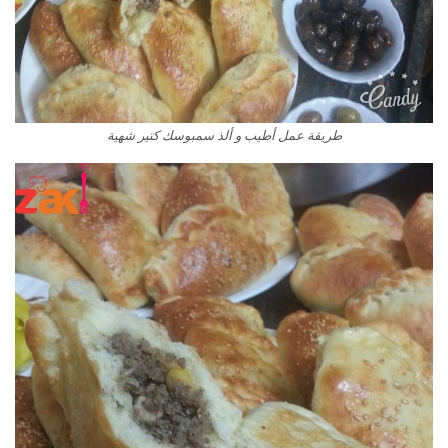
طريقة عمل أطيب و ألذ سمبوسك كتير شهية