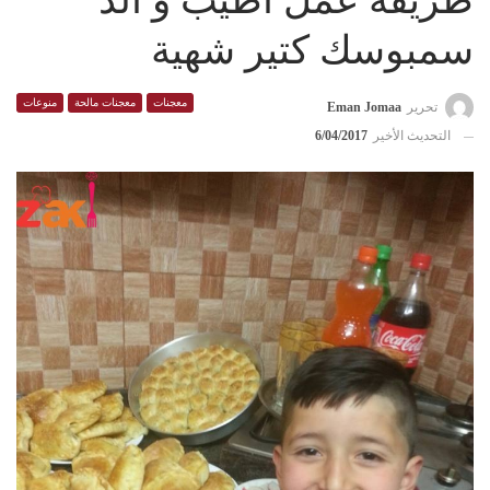
طريقة عمل أطيب و ألذ
سمبوسك كتير شهية
معجنات
معجنات مالحة
منوعات
تحرير
Eman Jomaa
التحديث الأخير
6/04/2017