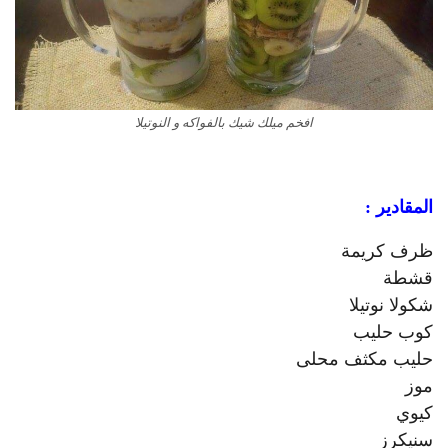
افخم ميلك شيك بالفواكه و النوتيلا
المقادير :
ظرف كريمة
قشطة
شكولا نوتيلا
كوب حليب
حليب مكثف محلى
موز
كيوي
سنيكرز