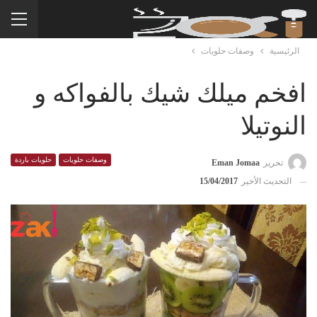
الرئيسية
وصفات حلويات
افخم ميلك شيك بالفواكه و
النوتيلا
وصفات حلويات
حلويات باردة
تحرير
Eman Jomaa
التحديث الأخير
15/04/2017