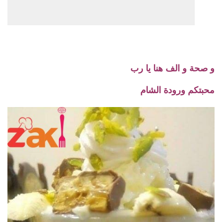
و صحة و الف هنا يا رب
محبتكم
ورودة الشام