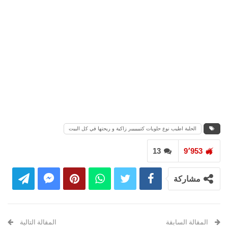
الحلبة اطيب نوع حلويات كتيييييير زاكية و ريحتها في كل البيت
13
9٬953
مشاركة
المقالة السابقة
المقالة التالية