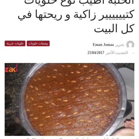
الحلبة اطيب نوع حلويات
كتيييييير زاكية و ريحتها في
كل البيت
وصفات حلويات
حلويات عربية
تحرير
Eman Jomaa
التحديث الأخير
25/04/2017