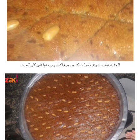
الحلبة اطيب نوع حلويات كتيييييير زاكية و ريحتها في كل البيت