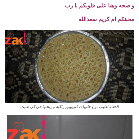
و صحه وهنا على قلوبكم يا رب
محبتكم ام كريم سعدالله
الحلبة اطيب نوع حلويات كتيييييير زاكية و ريحتها في كل البيت