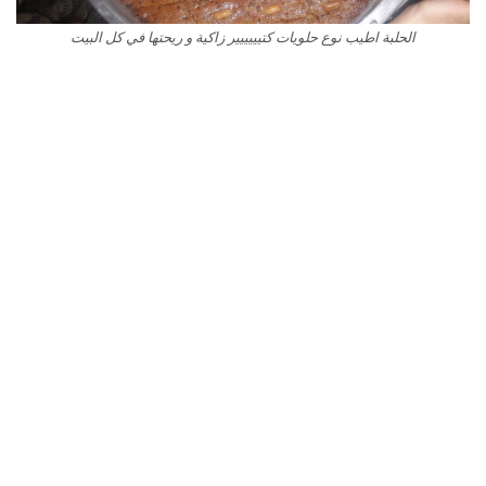
الحلبة اطيب نوع حلويات كتيييييير زاكية و ريحتها في كل البيت