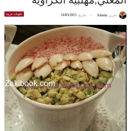
المغلي,مهلبية الكراوية
حلويات عربية
بتاريخ
24/05/2015
تحرير
Admin