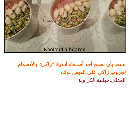
نسعد بأن تصبح أحد أصدقاء أسرة “زاكي” بالانضمام
لجروب زاكي على الفيس بوك:
المغلي,مهلبية الكراوية