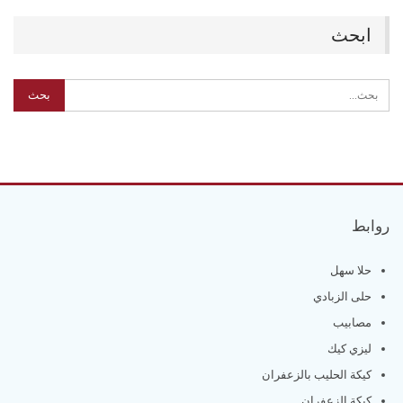
ابحث
روابط
حلا سهل
حلى الزبادي
مصابيب
ليزي كيك
كيكة الحليب بالزعفران
كيكة الزعفران