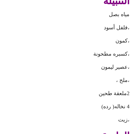
التتبيله
مياه بصل
،فلفل أسود
،كمون
،كسبره مطحونة
،عصير ليمون
،ملح ،
2ملعقة طحين
4 نخاله( رده)
،زيت